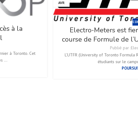
AVR
CO
ès à la
Electro-Meters est fie
l
course de Formule de l’U
Publié par :
Ele
nier à Toronto. Cet
L'UTFR (University of Toronto Formula R
 ...
étudiants sur le campu
POURSUI