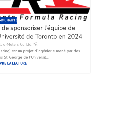
AVR
MMUNAUTÉ
r de sponsoriser l’équipe de
niversité de Toronto en 2024
ctro-Meters Co. Ltd.
acing) est un projet d'ingénierie mené par des
s St. George de l'Universit...
VRE LA LECTURE
La Fo
Nous sommes