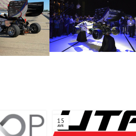
15
AVR