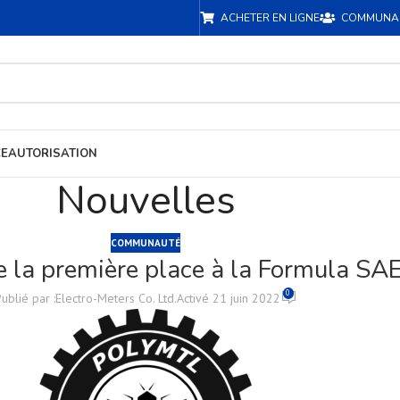
ACHETER EN LIGNE
COMMUNA
CE
AUTORISATION
Nouvelles
COMMUNAUTÉ
 la première place à la Formula SAE
0
ublié par :
Electro-Meters Co. Ltd.
Activé 21 juin 2022