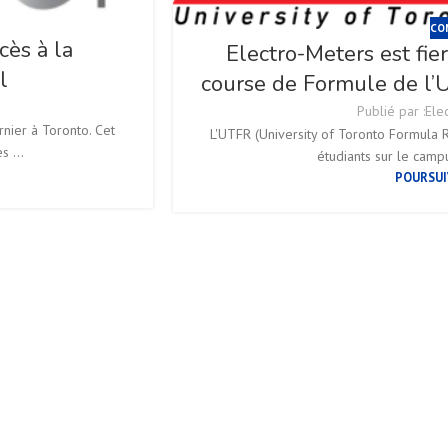
CO
ès à la
Electro-Meters est fie
l
course de Formule de l’U
Publié par :
Ele
nier à Toronto. Cet
L'UTFR (University of Toronto Formula R
 ...
étudiants sur le campu
POURSUI