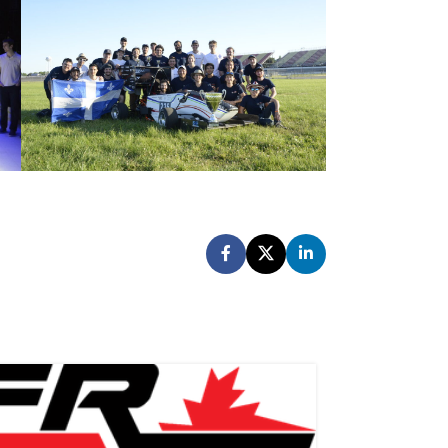
05
AVR