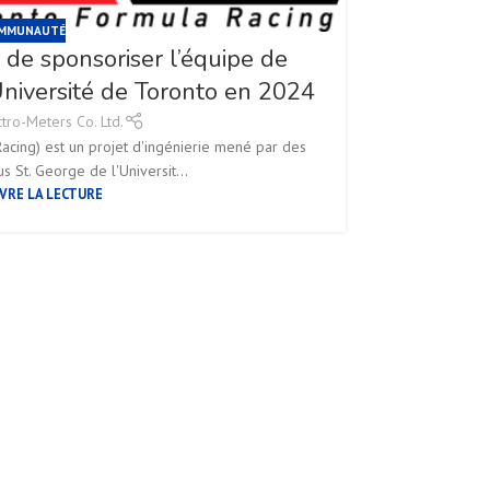
MMUNAUTÉ
r de sponsoriser l’équipe de
niversité de Toronto en 2024
ctro-Meters Co. Ltd.
acing) est un projet d'ingénierie mené par des
s St. George de l'Universit...
VRE LA LECTURE
La Fo
Nous sommes