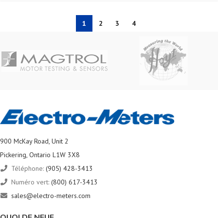
1
2
3
4
900 McKay Road, Unit 2
Pickering, Ontario L1W 3X8
Téléphone:
(905) 428-3413
Numéro vert:
(800) 617-3413
sales@electro-meters.com
QUOI DE NEUF