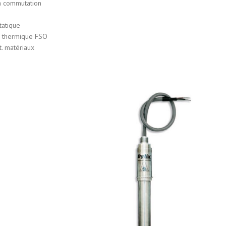
à commutation
tatique
r thermique FSO
t. matériaux