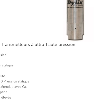
 Transmetteurs à ultra-haute pression
ssion
n statique
lité
O Précision statique
l’étendue avec Cal
ption
s élevés