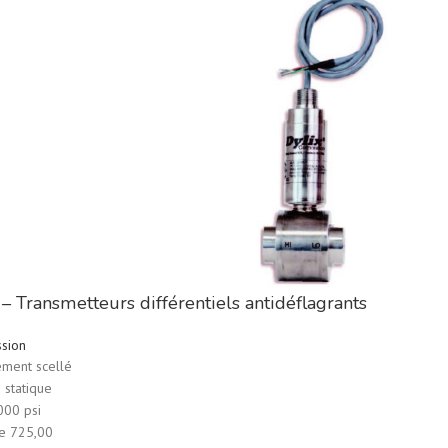
– Transmetteurs différentiels antidéflagrants
ssion
ment scellé
 statique
000 psi
 de 725,00