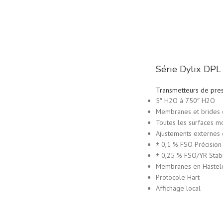
Série Dylix DPL 
Transmetteurs de pre
5″ H2O à 750″ H2O
Membranes et brides 
Toutes les surfaces m
Ajustements externes 
± 0,1 % FSO Précision 
± 0,25 % FSO/YR Stabi
Membranes en Hastel
Protocole Hart
Affichage local