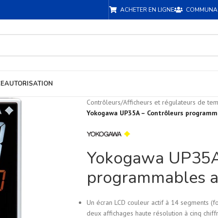
ACHETER EN LIGNE
COMMUNA
CE
AUTORISATION
Contrôleurs
/
Afficheurs et régulateurs de te
Yokogawa UP35A – Contrôleurs programm
Yokogawa UP35A 
programmables a
Un écran LCD couleur actif à 14 segments (f
deux affichages haute résolution à cinq chiff