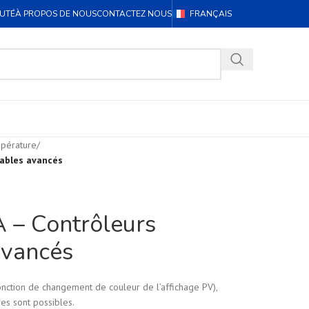
UTÉ
À PROPOS DE NOUS
CONTACTEZ NOUS
FRANÇAIS
mpérature
/
ables avancés
– Contrôleurs
vancés
onction de changement de couleur de l’affichage PV),
res sont possibles.