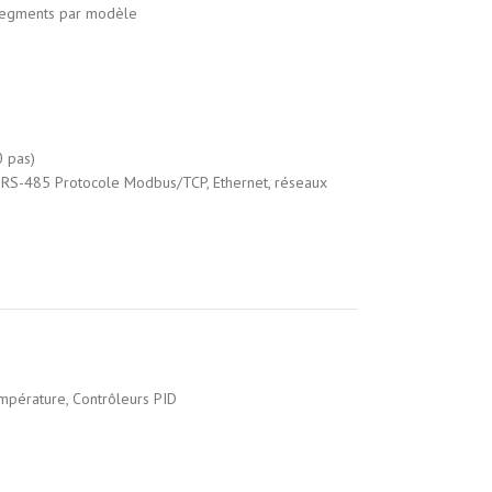
segments par modèle
0 pas)
– RS-485 Protocole Modbus/TCP, Ethernet, réseaux
empérature
,
Contrôleurs PID