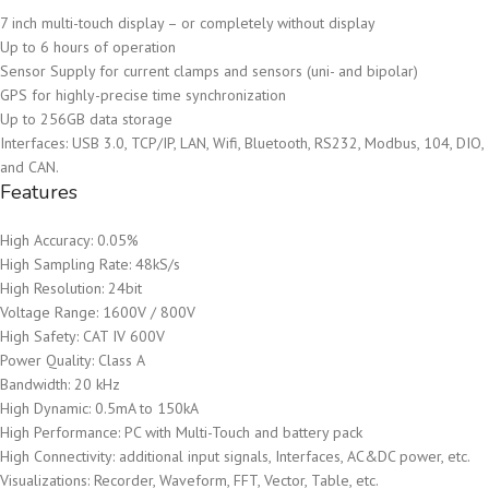
7 inch multi-touch display – or completely without display
Up to 6 hours of operation
Sensor Supply for current clamps and sensors (uni- and bipolar)
GPS for highly-precise time synchronization
Up to 256GB data storage
Interfaces: USB 3.0, TCP/IP, LAN, Wifi, Bluetooth, RS232, Modbus, 104, DIO,
and CAN.
Features
High Accuracy: 0.05%
High Sampling Rate: 48kS/s
High Resolution: 24bit
Voltage Range: 1600V / 800V
High Safety: CAT IV 600V
Power Quality: Class A
Bandwidth: 20 kHz
High Dynamic: 0.5mA to 150kA
High Performance: PC with Multi-Touch and battery pack
High Connectivity: additional input signals, Interfaces, AC&DC power, etc.
Visualizations: Recorder, Waveform, FFT, Vector, Table, etc.