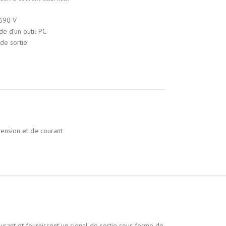
 690 V
ide d’un outil PC
 de sortie
tension et de courant
urant et fournissent un signal de sortie sous forme de