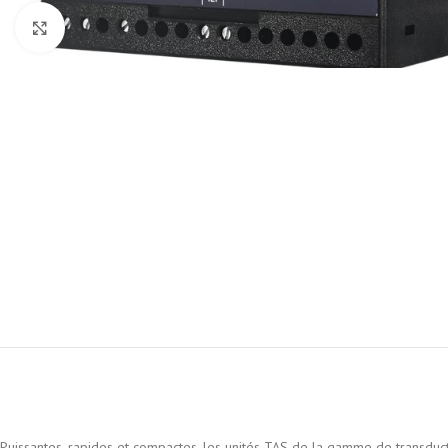
Cliquez pour agrandir
Puissantes, rapides et compactes, les unités TAS de la gamme de transducte