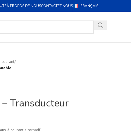
UTÉ
À PROPOS DE NOUS
CONTACTEZ NOUS
FRANÇAIS
 courant
/
nnable
– Transducteur
aux à courant alternatif