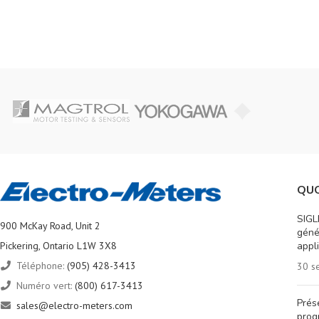
QUO
SIGL
900 McKay Road, Unit 2
géné
Pickering, Ontario L1W 3X8
appl
Téléphone:
(905) 428-3413
30 s
Numéro vert:
(800) 617-3413
Prés
sales@electro-meters.com
prog