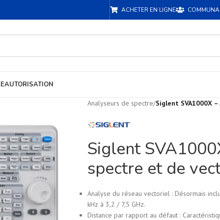
ACHETER EN LIGNE
COMMUNA
CE
AUTORISATION
Analyseurs de spectre
/
Siglent SVA1000X – 
Siglent SVA1000X
spectre et de vec
Analyse du réseau vectoriel : Désormais inc
kHz à 3,2 / 7,5 GHz.
Distance par rapport au défaut : Caractéristi