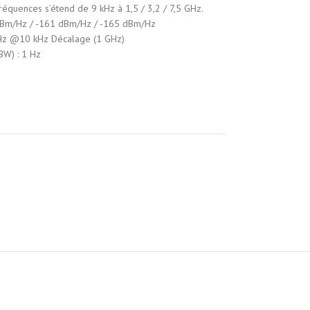
quences s’étend de 9 kHz à 1,5 / 3,2 / 7,5 GHz.
6 dBm/Hz / -161 dBm/Hz / -165 dBm/Hz
c/Hz @10 kHz Décalage (1 GHz)
BW) : 1 Hz