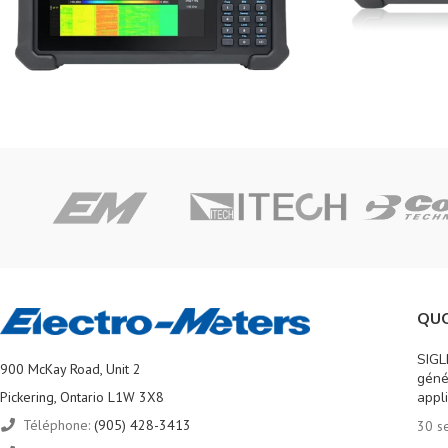
QUO
SIGL
900 McKay Road, Unit 2
géné
Pickering, Ontario L1W 3X8
appl
Téléphone:
(905) 428-3413
30 s