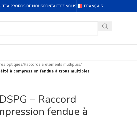
UTÉ
À PROPOS DE NOUS
CONTACTEZ NOUS
FRANÇAIS
res optiques
/
Raccords à éléments multiples
/
éité à compression fendue à trous multiples
/DSPG – Raccord
ompression fendue à