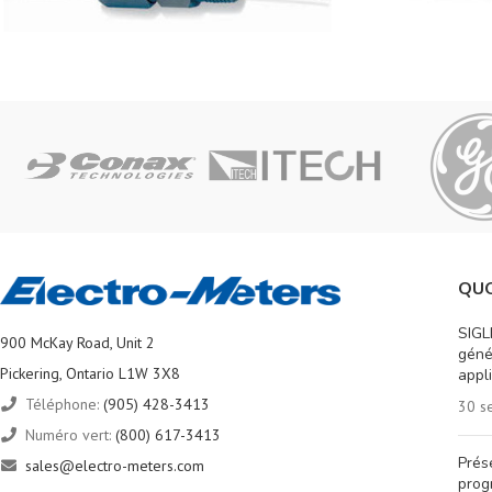
QUO
SIGL
900 McKay Road, Unit 2
géné
Pickering, Ontario L1W 3X8
appl
Téléphone:
(905) 428-3413
30 s
Numéro vert:
(800) 617-3413
Prés
sales@electro-meters.com
prog