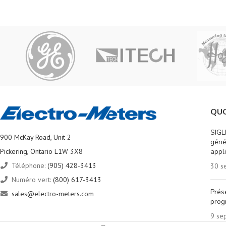
QUO
SIGL
900 McKay Road, Unit 2
géné
Pickering, Ontario L1W 3X8
appl
Téléphone:
(905) 428-3413
30 s
Numéro vert:
(800) 617-3413
Prés
sales@electro-meters.com
prog
9 se