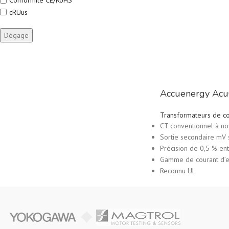
Conformité CE/RoHS
cRUus
Dégage
Accuenergy AcuC
Transformateurs de co
CT conventionnel à n
Sortie secondaire mV 
Précision de 0,5 % en
Gamme de courant d’e
Reconnu UL