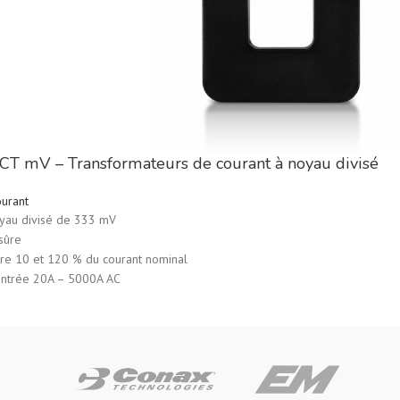
T mV – Transformateurs de courant à noyau divisé
urant
oyau divisé de 333 mV
sûre
tre 10 et 120 % du courant nominal
ntrée 20A – 5000A AC