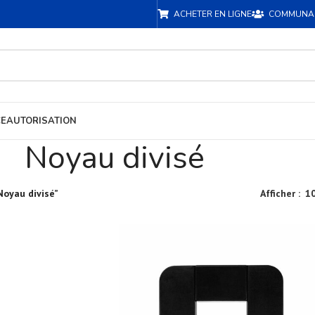
ACHETER EN LIGNE
COMMUNA
CE
AUTORISATION
Noyau divisé
Noyau divisé”
Afficher
1