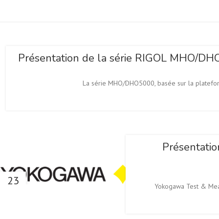
NOV
Présentation de la série RIGOL MHO/DHO5
La série MHO/DHO5000, basée sur la plateform
01
NOV
Présentatio
23
Yokogawa Test & Meas
OCT