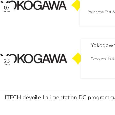
07
Yokogawa Test & 
MAR
Yokogawa 
Yokogawa Test 
25
FÉV
ITECH dévoile l’alimentation DC programmab