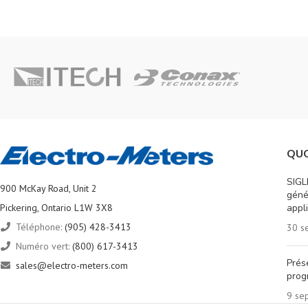
QUO
SIGL
900 McKay Road, Unit 2
géné
Pickering, Ontario L1W 3X8
appl
Téléphone:
(905) 428-3413
30 s
Numéro vert:
(800) 617-3413
Prés
sales@electro-meters.com
prog
9 se